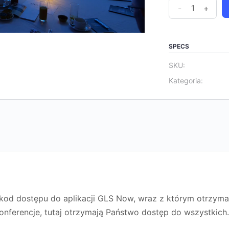
Global
-
+
Leadership
Summit
Polska
SPECS
-
SKU:
dostęp
Kategoria:
do
wszystkich
nagrań
ilość
od dostępu do aplikacji GLS Now, wraz z którym otrzymac
nferencje, tutaj otrzymają Państwo dostęp do wszystkich.