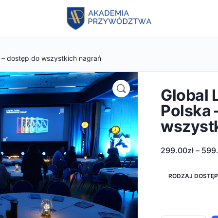
 – dostęp do wszystkich nagrań
Global 
Polska 
wszyst
299.00
zł
–
599
RODZAJ DOSTĘ