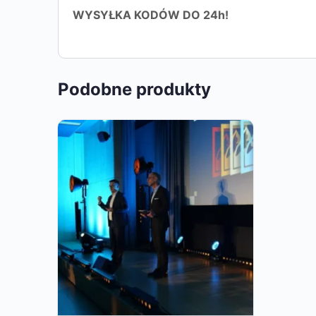
WYSYŁKA KODÓW DO 24h!
Podobne produkty
Ten
produkt
ma
wiele
wariantów.
Opcje
można
wybrać
na
stronie