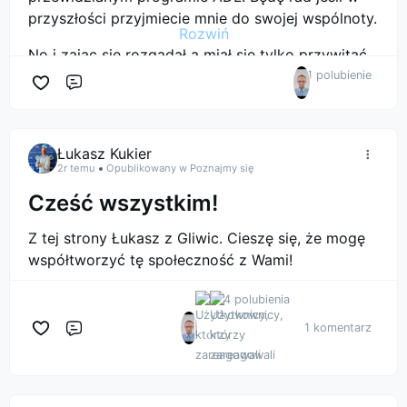
przyszłości przyjmiecie mnie do swojej wspólnoty.
Rozwiń
No i zając się rozgadał a miał się tylko przywitać...
1 polubienie
Komentarz
Łukasz Kukier
2r temu
Opublikowany w Poznajmy się
Cześć wszystkim!
Z tej strony Łukasz z Gliwic. Cieszę się, że mogę
współtworzyć tę społeczność z Wami!
4 polubienia
1 komentarz
Komentarz