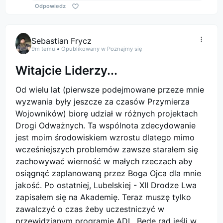
Odpowiedz
Sebastian Frycz
9m temu
Opublikowany w Poznajmy się
Witajcie Liderzy...
Od wielu lat (pierwsze podejmowane przeze mnie
wyzwania były jeszcze za czasów Przymierza
Wojowników) biorę udział w różnych projektach
Drogi Odważnych. Ta wspólnota zdecydowanie
jest moim środowiskiem wzrostu dlatego mimo
wcześniejszych problemów zawsze starałem się
zachowywać wierność w małych rzeczach aby
osiągnąć zaplanowaną przez Boga Ojca dla mnie
jakość. Po ostatniej, Lubelskiej - XII Drodze Lwa
zapisałem się na Akademię. Teraz muszę tylko
zawalczyć o czas żeby uczestniczyć w
przewidzianym programie ADL. Będę rad jeśli w