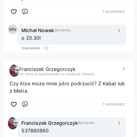
1 komentarz
Komentarz
Michał Nowak
3m temu
o 20.30!
Odpowiedz
Franciszek Grzegorczyk
4m temu
Opublikowany w Dyskusja Otwarta
Czy ktos moze mnie jutro podrzucić? Z Kabat lub
z Metra.
1 komentarz
Komentarz
Franciszek Grzegorczyk
4m temu
537860860