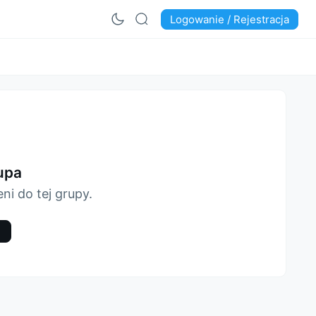
Logowanie / Rejestracja
upa
i do tej grupy.